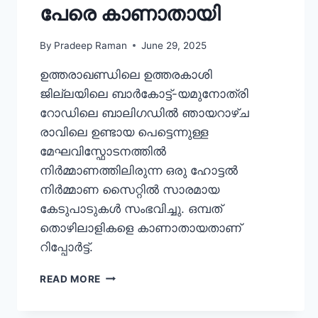
പേരെ കാണാതായി
By
Pradeep Raman
June 29, 2025
ഉത്തരാഖണ്ഡിലെ ഉത്തരകാശി
ജില്ലയിലെ ബാർകോട്ട്-യമുനോത്രി
റോഡിലെ ബാലിഗഡിൽ ഞായറാഴ്ച
രാവിലെ ഉണ്ടായ പെട്ടെന്നുള്ള
മേഘവിസ്ഫോടനത്തിൽ
നിർമ്മാണത്തിലിരുന്ന ഒരു ഹോട്ടൽ
നിർമ്മാണ സൈറ്റിൽ സാരമായ
കേടുപാടുകൾ സംഭവിച്ചു. ഒമ്പത്
തൊഴിലാളികളെ കാണാതായതാണ്
റിപ്പോർട്ട്.
READ MORE