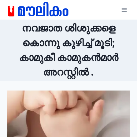
നവജാത ശിശുക്കളെ
കൊന്നു കുഴിച്ച് മൂടി;
കാമുകീ കാമുകൻമാർ
അറസ്റ്റിൽ .