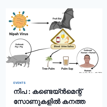
EVENTS
നിപ : കണ്ടെയ്ൻമെന്റ്
സോണുകളിൽ കനത്ത