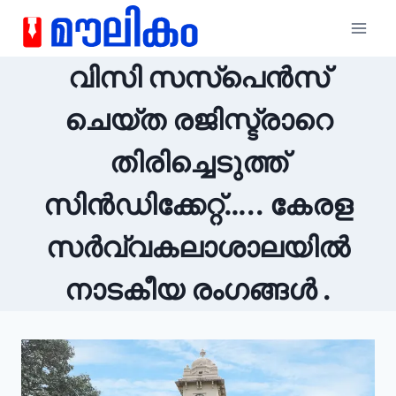
വിസി സസ്പെൻസ്
ചെയ്ത രജിസ്ട്രാറെ
തിരിച്ചെടുത്ത്
സിൻഡിക്കേറ്റ്….. കേരള
സർവ്വകലാശാലയിൽ
നാടകീയ രംഗങ്ങൾ .