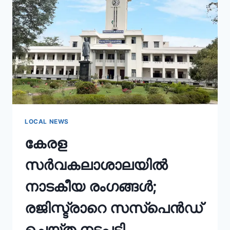
LOCAL NEWS
കേരള
സർവകലാശാലയിൽ
നാടകീയ രംഗങ്ങൾ;
രജിസ്ട്രാറെ സസ്പെൻഡ്
ചെയ്ത നടപടി