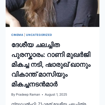
CINEMA
|
UNCATEGORIZED
ദേശീയ ചലച്ചിത
പുരസ്കാരം: റാണി മുഖർജി
മികച്ച നടി, ഷാരുഖ് ഖാനും
വികാന്ത് മാസിയും
മികച്ചനടൻമാർ
By
Pradeep Raman
August 1, 2025
ന്യൂഡല്‍ഹി: 71-ാമത് ദേശീയ ചലച്ചിത്ര