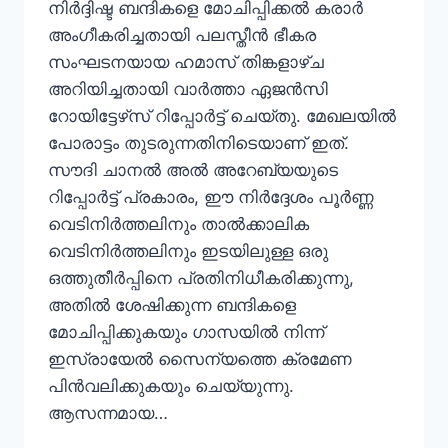
നിർദ്ദിഷ്ട ബന്ദികളെ മോചിപ്പിക്കൽ കരാർ
അംഗീകരിച്ചതായി പലസ്തീൻ ഭീകര
സംഘടനയായ ഹമാസ് തിങ്കളാഴ്ച
അറിയിച്ചതായി വാർത്താ ഏജൻസി
റോയിട്ടേഴ്‌സ് റിപ്പോർട്ട് ചെയ്തു. മേഖലയിൽ
പോരാട്ടം തുടരുന്നതിനിടെയാണ് ഇത്.
സൗദി ചാനൽ അൽ അറേബ്യയുടെ
റിപ്പോർട്ട് പ്രകാരം, ഈ നിർദ്ദേശം പൂർണ്ണ
വെടിനിർത്തലിനും താൽക്കാലിക
വെടിനിർത്തലിനും ഇടയിലുള്ള ഒരു
ഒത്തുതീർപ്പിനെ പ്രതിനിധീകരിക്കുന്നു,
അതിൽ ശേഷിക്കുന്ന ബന്ദികളെ
മോചിപ്പിക്കുകയും ഗാസയിൽ നിന്ന്
ഇസ്രായേൽ സൈന്യത്തെ ക്രമേണ
പിൻവലിക്കുകയും ചെയ്യുന്നു.
ആസന്നമായ…