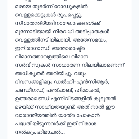
മഴയെ തുടർന്ന് റോഡുകളിൽ
വെള്ളക്കെട്ടുകൾ രൂപപ്പെട്ടു.
സ്വാതന്ത്ര്യദിനാഘോഷങ്ങൾക്ക്
മുന്നോടിയായി നിരവധി അടിപ്പാതകൾ
വെള്ളത്തിനടിയിലായി. അതേസമയം,
ഇന്ദിരാഗാന്ധി അന്താരാഷ്ട്ര
വിമാനത്താവളത്തിലെ വിമാന
സർവീസുകൾ സാധാരണ നിലയിലാണെന്ന്
അധികൃതർ അറിയിച്ചു. വരും
ദിവസങ്ങളിലും ഡൽഹി-എൻസിആർ,
ചണ്ഡീഗഡ്, പഞ്ചാബ്, ഹിമാചൽ,
ഉത്തരാഖണ്ഡ് എന്നിവിടങ്ങളിൽ കൂടുതൽ
മഴയ്ക്ക് സാധ്യതയുണ്ട്. അതിനാൽ ഈ
വാരാന്ത്യത്തിൽ യാത്ര പോകാൻ
പദ്ധതിയിടുന്നവർക്ക് ഇത് നിരാശ
നൽകും.ഹിമാചൽ…