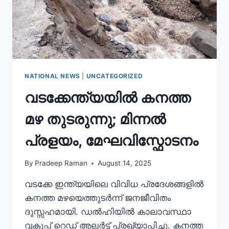
NATIONAL NEWS
|
UNCATEGORIZED
വടക്കേന്ത്യയിൽ കനത്ത
മഴ തുടരുന്നു; മിന്നൽ
പ്രളയം, മേഘവിസ്ഫോടനം
By
Pradeep Raman
August 14, 2025
വടക്കേ ഇന്ത്യയിലെ വിവിധ പ്രദേശങ്ങളിൽ
കനത്ത മഴയെത്തുടർന്ന് ജനജീവിതം
ദുസ്സഹമായി. ഡൽഹിയിൽ കാലാവസ്ഥാ
വകുപ്പ് റെഡ് അലർട്ട് പ്രഖ്യാപിച്ചു. കനത്ത