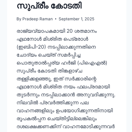
സുപ്രീം കോടതി
By
Pradeep Raman
September 1, 2025
രാജ്യവ്യാപകമായി 20 ശതമാനം
എഥനോൾ മിശ്രിത പെട്രോൾ
(ഇബിപി-20) നടപ്പിലാക്കുന്നതിനെ
ചോദ്യം ചെയ്ത് സമർപ്പിച്ച
പൊതുതാൽപ്പര്യ ഹർജി (പിഐഎൽ)
സുപ്രീം കോടതി തിങ്കളാഴ്ച
തള്ളിക്കളഞ്ഞു, ഇത് സർക്കാരിന്റെ
എഥനോൾ മിശ്രിത നയം ഫലപ്രദമായി
തുടർന്നും നടപ്പിലാക്കാൻ അനുവദിക്കുന്നു.
നിലവിൽ പ്രവർത്തിക്കുന്ന പല
വാഹനങ്ങളിലും ഉപയോഗിക്കുന്നതിനായി
രൂപകൽപ്പന ചെയ്തിട്ടില്ലെങ്കിലും
ദശലക്ഷക്കണക്കിന് വാഹനമോടിക്കുന്നവർ