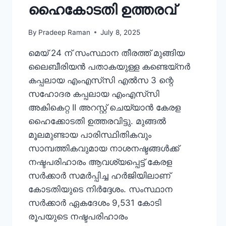
ഹൈകോടതി ഉത്തരവ്
By
Pradeep Raman
July 8, 2025
മെയ് 24 ന് സംസ്ഥാന തീരത്ത് മുങ്ങിയ
ലൈബീരിയൻ പതാകയുള്ള കണ്ടെയ്നർ
കപ്പലായ എംഎസ്‌സി എൽസ 3 ന്റെ
സഹോദര കപ്പലായ എംഎസ്‌സി
അകികെറ്റ II അറസ്റ്റ് ചെയ്യാൻ കേരള
ഹൈക്കോടതി ഉത്തരവിട്ടു. മുങ്ങൽ
മൂലമുണ്ടായ പാരിസ്ഥിതികവും
സാമ്പത്തികവുമായ നാശനഷ്ടങ്ങൾക്ക്
നഷ്ടപരിഹാരം ആവശ്യപ്പെട്ട് കേരള
സർക്കാർ സമർപ്പിച്ച ഹർജിയിലാണ്
കോടതിയുടെ നിർദ്ദേശം. സംസ്ഥാന
സർക്കാർ ഏകദേശം 9,531 കോടി
രൂപയുടെ നഷ്ടപരിഹാരം