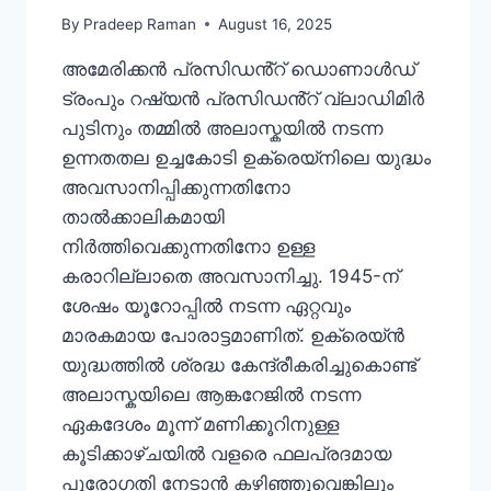
By
Pradeep Raman
August 16, 2025
അമേരിക്കൻ പ്രസിഡൻ്റ് ഡൊണാൾഡ്
ട്രംപും റഷ്യൻ പ്രസിഡൻ്റ് വ്ലാഡിമിർ
പുടിനും തമ്മിൽ അലാസ്കയിൽ നടന്ന
ഉന്നതതല ഉച്ചകോടി ഉക്രെയ്നിലെ യുദ്ധം
അവസാനിപ്പിക്കുന്നതിനോ
താൽക്കാലികമായി
നിർത്തിവെക്കുന്നതിനോ ഉള്ള
കരാറില്ലാതെ അവസാനിച്ചു. 1945-ന്
ശേഷം യൂറോപ്പിൽ നടന്ന ഏറ്റവും
മാരകമായ പോരാട്ടമാണിത്. ഉക്രെയ്ൻ
യുദ്ധത്തിൽ ശ്രദ്ധ കേന്ദ്രീകരിച്ചുകൊണ്ട്
അലാസ്കയിലെ ആങ്കറേജിൽ നടന്ന
ഏകദേശം മൂന്ന് മണിക്കൂറിനുള്ള
കൂടിക്കാഴ്ചയിൽ വളരെ ഫലപ്രദമായ
പുരോഗതി നേടാൻ കഴിഞ്ഞുവെങ്കിലും