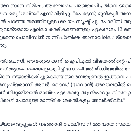
 അവസാന നിമിഷം ആഘോഷം പ്രഖ്യാപിച്ചതിനെ ട്
നെ ഒരു “ശല്യം” എന്ന് വിളിച്ചു. “പെട്ടെന്ന്, മുൻകൂർ 
 പറഞ്ഞ തരത്തിലുള്ള ശല്യം സൃഷ്ടിച്ചു. പോലീസ് ആക്ട
വശ്യമായ എല്ലാ ക്രമീകരണങ്ങളും ഏകദേശം 12 മണിക
െന്ന് പോലീസിൽ നിന്ന് പ്രതീക്ഷിക്കാനാവില്ല,” ട
ഞു.
ചൈസി, അവരുടെ കന്നി ഐ‌പി‌എൽ വിജയത്തിന്റെ പിറ്റേ
േഡ് ആഘോഷങ്ങളെക്കുറിച്ച് സോഷ്യൽ മീഡിയയിൽ പോസ്റ
്കിനെ ന്യായീകരിച്ചുകൊണ്ട് ട്രൈബ്യൂണൽ ഇങ്ങനെ പ
മനുഷ്യരാണ്. അവർ ‘ദൈവം’ (ഭഗവാൻ) അല്ലെങ്കിൽ മാന
രൽ തിരുമ്മിയാൽ മാത്രം ഏതൊരു ആഗ്രഹവും നിറവേറ്
ചിരാഗ്’ പോലുള്ള മാന്ത്രിക ശക്തികളും അവർക്കില്ല.”
യാറെടുപ്പുകൾ നടത്താൻ പോലീസിന് മതിയായ സമയ