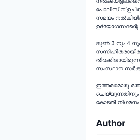
നൽകിയിട്ടില്ലെ
പോലീസിന് ഉചിത
സമയം നൽകിയില
ഉദ്യോഗസ്ഥന്റെ 
ജൂൺ 3 നും 4 ന
സന്നിഹിതരായിരു
തിരക്കിലായിരുന്
സംസ്ഥാന സർക്കാ
ഇത്തരമൊരു ഒത്
ചെയ്യുന്നതിനു
കോടതി നിഗമനം 
Author