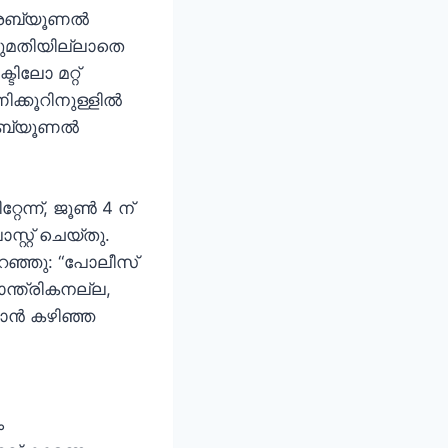
രൈബ്യൂണൽ
അനുമതിയില്ലാതെ
ിലോ മറ്റ്
്കൂറിനുള്ളിൽ
്രൈബ്യൂണൽ
ന്ന്, ജൂൺ 4 ന്
്റ് ചെയ്തു.
റഞ്ഞു: “പോലീസ്
്ത്രികനല്ല,
റാൻ കഴിഞ്ഞ
ം