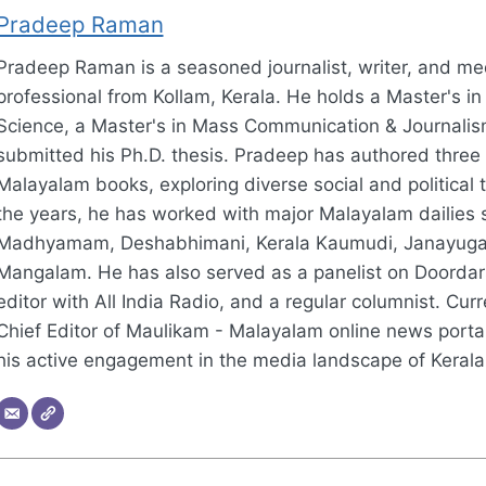
Pradeep Raman
Pradeep Raman is a seasoned journalist, writer, and me
professional from Kollam, Kerala. He holds a Master's in 
Science, a Master's in Mass Communication & Journalis
submitted his Ph.D. thesis. Pradeep has authored three
Malayalam books, exploring diverse social and political
the years, he has worked with major Malayalam dailies 
Madhyamam, Deshabhimani, Kerala Kaumudi, Janayug
Mangalam. He has also served as a panelist on Doorda
editor with All India Radio, and a regular columnist. Curre
Chief Editor of Maulikam - Malayalam online news portal
his active engagement in the media landscape of Kerala