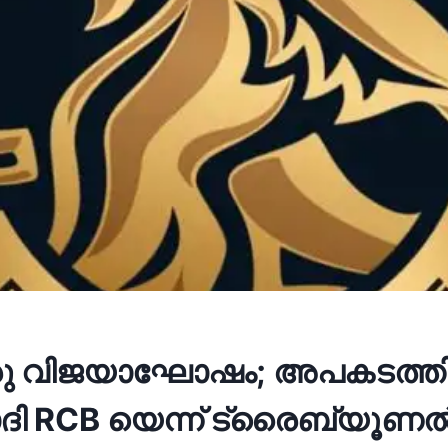
രു വിജയാഘോഷം; അപകടത്തി
ദി RCB യെന്ന് ട്രൈബ്യൂണ