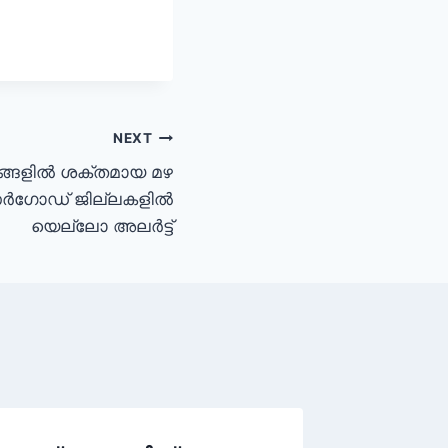
NEXT
സങ്ങളിൽ ശക്തമായ മഴ
 കാസർഗോഡ് ജില്ലകളിൽ
യെല്ലോ അലർട്ട്