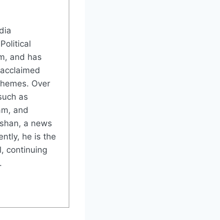
dia
Political
m, and has
 acclaimed
 themes. Over
such as
am, and
rshan, a news
ntly, he is the
, continuing
.