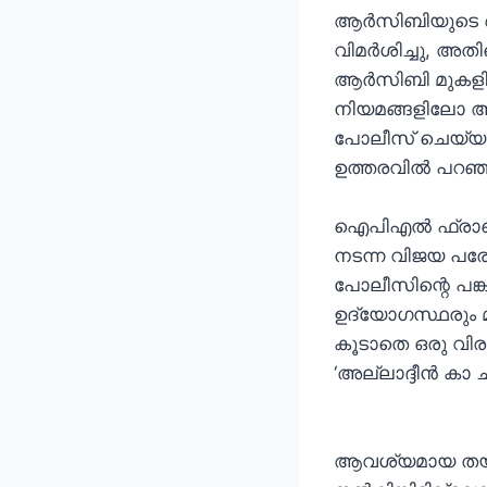
ആർ‌സി‌ബിയുടെ
വിമർശിച്ചു, അതി
ആർ‌സി‌ബി മുകളിൽ
നിയമങ്ങളിലോ ആ
പോലീസ് ചെയ്യുമ
ഉത്തരവിൽ പറഞ്
ഐ‌പി‌എൽ ഫ്രാഞ്
നടന്ന വിജയ പര
പോലീസിന്റെ പങ
ഉദ്യോഗസ്ഥരും 
കൂടാതെ ഒരു വി
‘അല്ലാദ്ദീൻ കാ 
ആവശ്യമായ തയ്