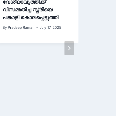
വേശ്യാവൃത്തിക്ക്
വിസമ്മതിച്ച സ്ത്രീയെ
പങ്കാളി കൊലപ്പെട്ടുത്തി
By
Pradeep Raman
July 17, 2025
ലുലു മാ
ഹൈക്കോട
പരാതിയ
മുകുന്
By
Pradee