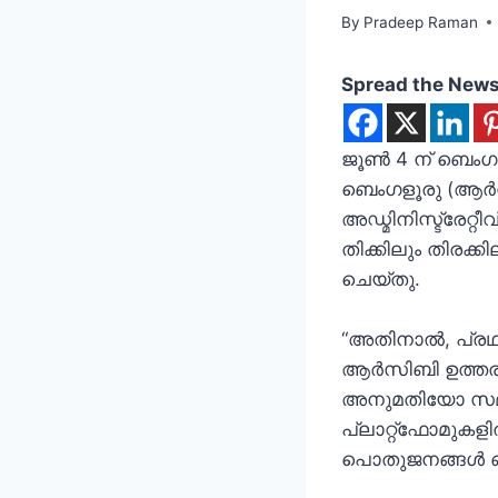
By
Pradeep Raman
Spread the New
ജൂൺ 4 ന് ബെംഗള
ബെംഗളൂരു (ആർ‌സി
അഡ്മിനിസ്ട്രേറ്
തിക്കിലും തിരക്ക
ചെയ്തു.
“അതിനാൽ, പ്രഥമ
ആർ‌സി‌ബി ഉത്തര
അനുമതിയോ സമ്മ
പ്ലാറ്റ്‌ഫോമുക
പൊതുജനങ്ങൾ ഒത