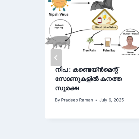
ഴയ്ക്ക്
നിപ : കണ്ടെയ്ൻമെന്റ്
സ്ഥാ
സോണുകളിൽ കനത്ത
സുരക്ഷ
7, 2025
By
Pradeep Raman
July 6, 2025