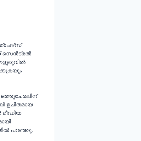
ചേഴ്‌സ്
്ന് സെൻട്രൽ
െംഗളൂരുവിൽ
ൽക്കുകയും
 ഒത്തുചേരലിന്
‌ബി ഉചിതമായ
ൽ മീഡിയ
മായി
യിൽ പറഞ്ഞു.