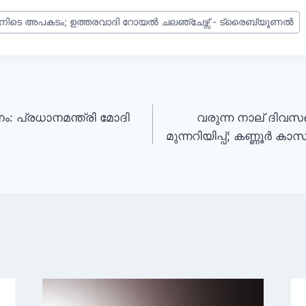
ിടെ അപകടം; ഉത്തരവാദി റോയൽ ചലഞ്ചേഴ്സ് - ട്രൈബ്യൂണൽ
ം: പ്രധാനമന്ത്രി മോദി
വരുന്ന നാല് ദിവ
മുന്നറിയിപ്പ്; കണ്ണൂർ