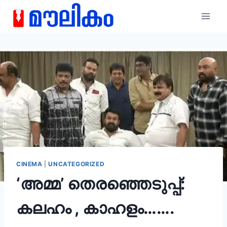
CINEMA
|
UNCATEGORIZED
‘അമ്മ’ തെരഞ്ഞെടുപ്പ്:
കലഹം , കാഹളം…….