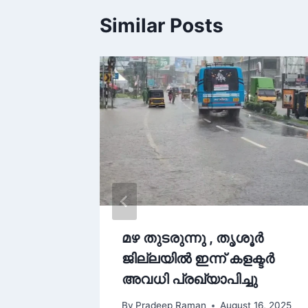
Similar Posts
മഴ തുടരുന്നു , തൃശൂർ
റെ
ജില്ലയിൽ ഇന്ന് കളക്ടർ
അവധി പ്രഖ്യാപിച്ചു
6, 2025
By
Pradeep Raman
August 16, 2025