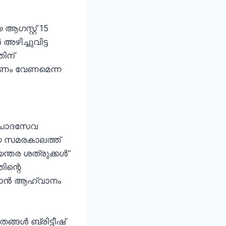
 ആഗസ്റ്റ് 15
അഴിച്ചുവിട്ട
തിന്
ചരണം വേണമെന്ന
ന് പാദസേവ
്ര്യ സമരകാലത്ത്
തര ശത്രുക്കള്‍”
ിന്റെ
കാന്‍ ആഹ്വാനം
്ങള്‍ ബ്രിട്ടീഷ്