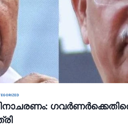
EGORIZED
ദിനാചരണം: ഗവർണർക്കെതിര
്രി