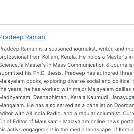
Pradeep Raman
Pradeep Raman is a seasoned journalist, writer, and me
professional from Kollam, Kerala. He holds a Master's in 
Science, a Master's in Mass Communication & Journalis
submitted his Ph.D. thesis. Pradeep has authored three
Malayalam books, exploring diverse social and political
the years, he has worked with major Malayalam dailies 
Madhyamam, Deshabhimani, Kerala Kaumudi, Janayug
Mangalam. He has also served as a panelist on Doorda
editor with All India Radio, and a regular columnist. Curre
Chief Editor of Maulikam - Malayalam online news portal
his active engagement in the media landscape of Kerala