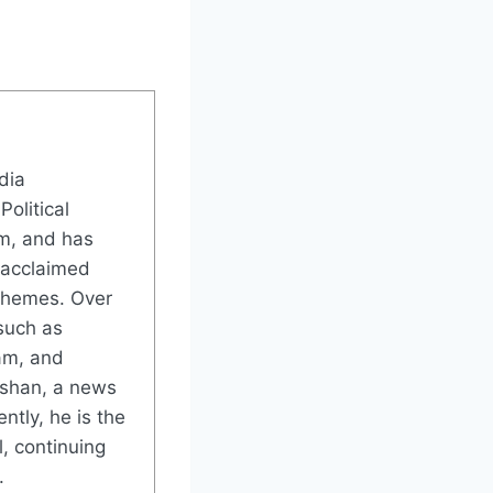
dia
Political
m, and has
 acclaimed
 themes. Over
such as
am, and
rshan, a news
ntly, he is the
, continuing
.