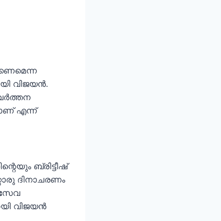
്കണമെന്ന
യി വിജയന്‍.
ര്‍ത്തന
ാണ് എന്ന്
്റെയും ബ്രിട്ടീഷ്
റ്റൊരു ദിനാചരണം
ാദസേവ
റായി വിജയന്‍