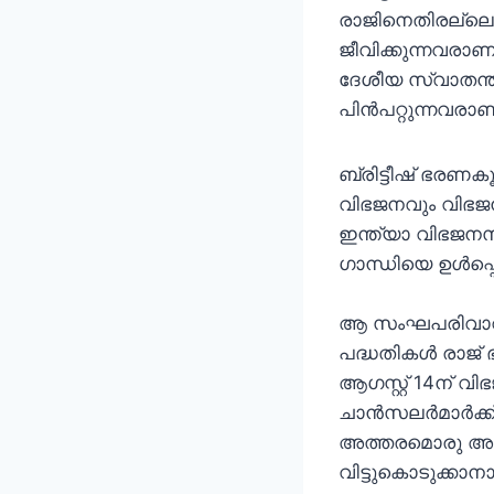
രാജിനെതിരല്ലെന
ജീവിക്കുന്നവരാണ
ദേശീയ സ്വാതന്ത
പിന്‍പറ്റുന്നവരാ
ബ്രിട്ടീഷ് ഭരണകൂട
വിഭജനവും വിഭജന
ഇന്ത്യാ വിഭജനസമ
ഗാന്ധിയെ ഉള്‍പ
ആ സംഘപരിവാറിന്
പദ്ധതികള്‍ രാജ്
ആഗസ്റ്റ് 14ന് 
ചാന്‍സലര്‍മാര്‍
അത്തരമൊരു അജണ
വിട്ടുകൊടുക്കാനാ