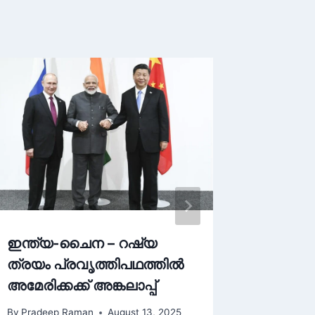
ഇന്ത്യ-ചൈന – റഷ്യ
കള്ള വ
ത്രയം പ്രവൃത്തിപഥത്തിൽ
ഗാന്ധിയ
അമേരിക്കക്ക് അങ്കലാപ്പ്
നേതാവ
By
Pradeep Raman
August 13, 2025
By
Pradee