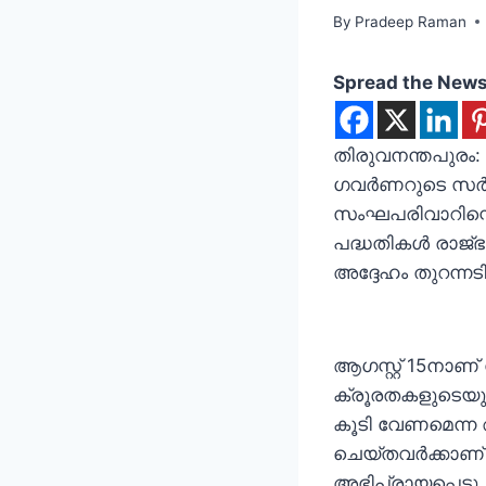
By
Pradeep Raman
Spread the New
തിരുവനന്തപുരം:
ഗവര്‍ണറുടെ സര്‍
സംഘപരിവാറിന്റെ
പദ്ധതികള്‍ രാജ്ഭ
അദ്ദേഹം തുറന്നടിച
ആഗസ്റ്റ് 15നാണ് 
ക്രൂരതകളുടെയും 
കൂടി വേണമെന്ന 
ചെയ്തവര്‍ക്കാണ് 
അഭിപ്രായപ്പെട്ടു.