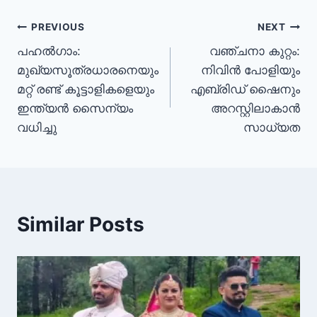
PREVIOUS
NEXT
പഹൽഗാം:
വഞ്ചനാ കുറ്റം:
മുഖ്യസൂത്രധാരനെയും
നിവിൻ പോളിയും
മറ്റ് രണ്ട് കൂട്ടാളികളെയും
എബ്രിഡ് ഷൈനും
ഇന്ത്യൻ സൈന്യം
അറസ്റ്റിലാകാൻ
വധിച്ചു
സാധ്യത
Similar Posts