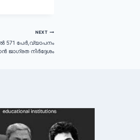
NEXT
കയിൽ 571 പേർ,വ്യാപനം
ൻ ജാഗ്രത നിർദ്ദേശം