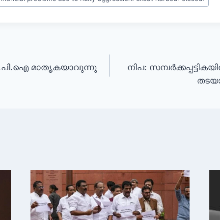
 സി.പി.ഐ മാതൃകയാവുന്നു
നിപ: സമ്പർക്കപ്പട്ടി
തടയാ