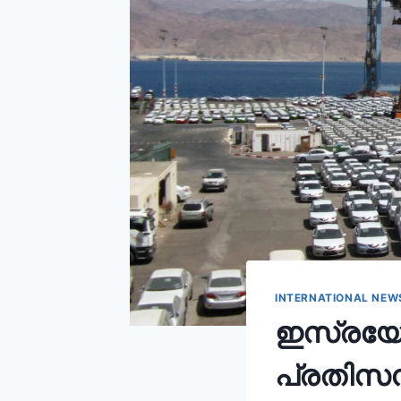
INTERNATIONAL NEW
ഇസ്രയേൽ
പ്രതിസന