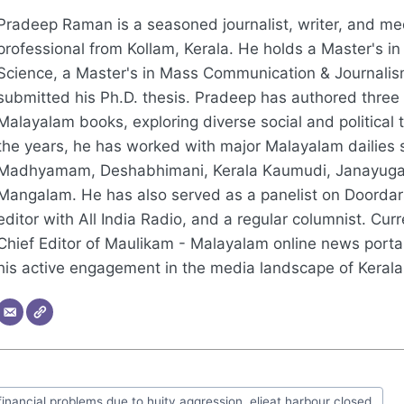
Pradeep Raman is a seasoned journalist, writer, and me
professional from Kollam, Kerala. He holds a Master's in 
Science, a Master's in Mass Communication & Journalis
submitted his Ph.D. thesis. Pradeep has authored three
Malayalam books, exploring diverse social and political
the years, he has worked with major Malayalam dailies 
Madhyamam, Deshabhimani, Kerala Kaumudi, Janayug
Mangalam. He has also served as a panelist on Doorda
editor with All India Radio, and a regular columnist. Curre
Chief Editor of Maulikam - Malayalam online news portal
his active engagement in the media landscape of Kerala
financial problems due to huity aggression. elieat harbour closed.