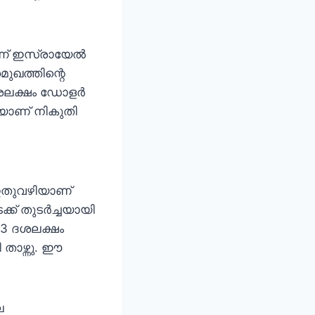
്ന് ഇസ്രായേല്‍
റമുഖത്തിന്റെ
് ദശലക്ഷം ഡോളര്‍
യാണ് നികുതി
 ഇതുവഴിയാണ്
ക് തുടര്‍ച്ചയായി
63 ദശലക്ഷം
ാഴ്ന്നു. ഈ
െ