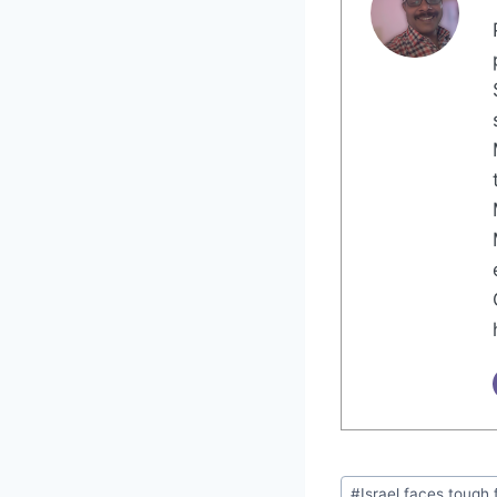
#
Israel faces tough 