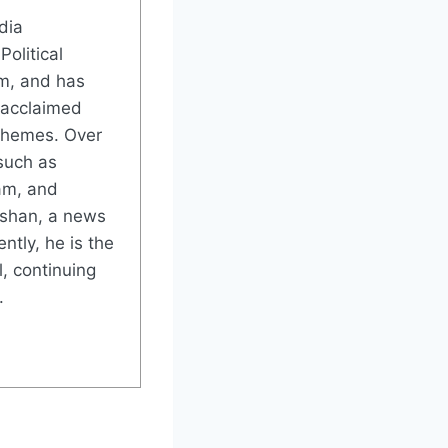
dia
Political
m, and has
 acclaimed
 themes. Over
such as
am, and
rshan, a news
ntly, he is the
, continuing
.