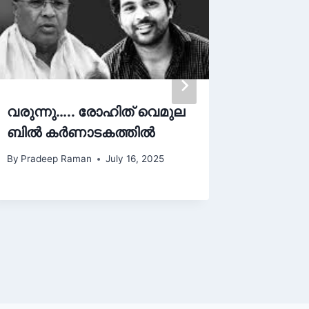
വരുന്നു….. രോഹിത് വെമുല
ആധാർ: 
ബിൽ കർണാടകത്തിൽ
അടിസ്
സുപ്രീ
By
Pradeep Raman
July 16, 2025
By
Pradee