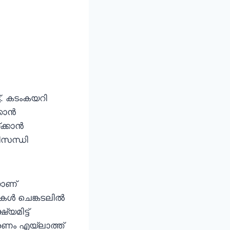
ട്. കടംകയറി
ാന്‍
കാന്‍
ിസന്ധി
നാണ്
‍ ചെങ്കടലില്‍
യമിട്ട്
രണം എയ്‌ലാത്ത്