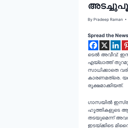
അടച്ചുപൂട്
By
Pradeep Raman
Spread the New
ടെല്‍ അവീവ്: ഇസ്
എയ്‌ലാത്ത് തുറമ
സാധിക്കാതെ വരിക
കാരണമത്രെ. യമ
രൂക്ഷമാക്കിയത്.
ഗാസയില്‍ ഇസ്ര
ഹൂത്തികളുടെ ആവ
തടയുമെന്ന് അവര്
ഇടയ്ക്കിടെ മിസ