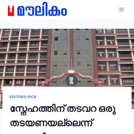
EDITORS PICK
സ്നേഹത്തിന് തടവറ ഒരു
തടയണയല്ലെന്ന്