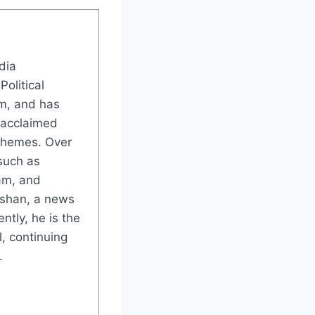
dia
Political
m, and has
 acclaimed
 themes. Over
such as
am, and
rshan, a news
ntly, he is the
, continuing
.