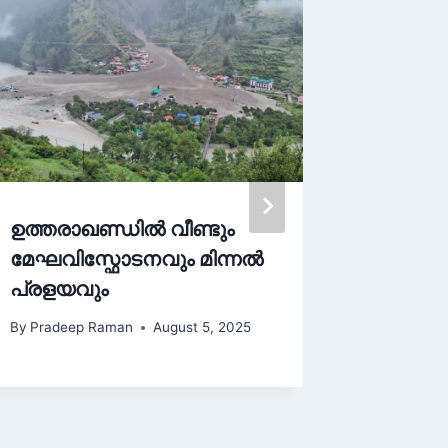
ഉത്തരാഖണ്ഡിൽ വീണ്ടും
ചീഫ് ജ
മേഘവിസ്ഫോടനവും മിന്നൽ
ചെരിപ്പ
പ്രളയവും
പ്രധാനമ
By
Pradeep Raman
August 5, 2025
By
Pradee