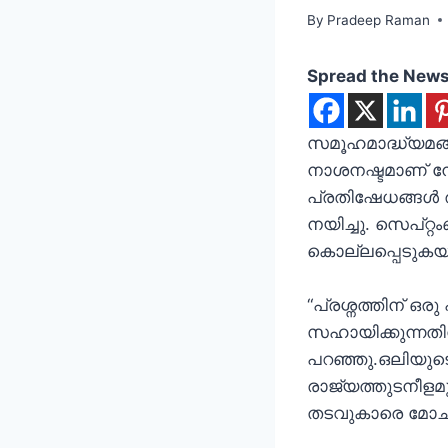
By
Pradeep Raman
Spread the New
സമൂഹമാദ്ധ്യമങ്
നാശനഷ്ടമാണ് നേപ
പ്രതിഷേധങ്ങൾ രൂ
നയിച്ചു. സെപ്റ്റ
കൊല്ലപ്പെടുകയു
“പ്രശ്നത്തിന് ഒ
സഹായിക്കുന്നത
പറഞ്ഞു.ഒലിയുടെ 
രാജ്യത്തുടനീളമ
തടവുകാരെ മോചിപ്പി