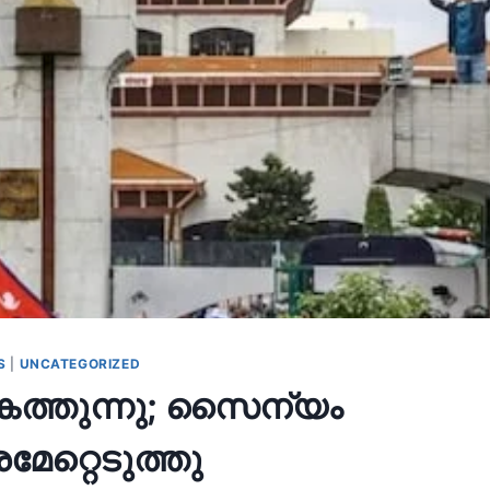
S
|
UNCATEGORIZED
 കത്തുന്നു; സൈന്യം
േറ്റെടുത്തു