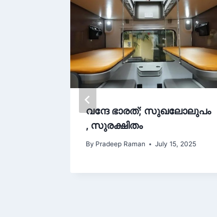
ൽ
വന്ദേ ഭാരത്; സുഖലോലുപം
ച് CPI
, സുരക്ഷിതം
By
Pradeep Raman
July 15, 2025
 8, 2025