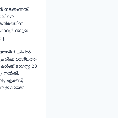
 നടക്കുന്നത്.
ൗഡലിനെ
്ദിരത്തിന്
ബഹാദൂർ ദ്യൂബ
തു.
ത്തിന് കീഴിൽ
ൾക്ക് രാജ്യത്ത്
ക്ക് ഓഗസ്റ്റ് 28
ും നൽകി.
ബ്), എക്സ്,
ണ് ഇവയ്ക്ക്