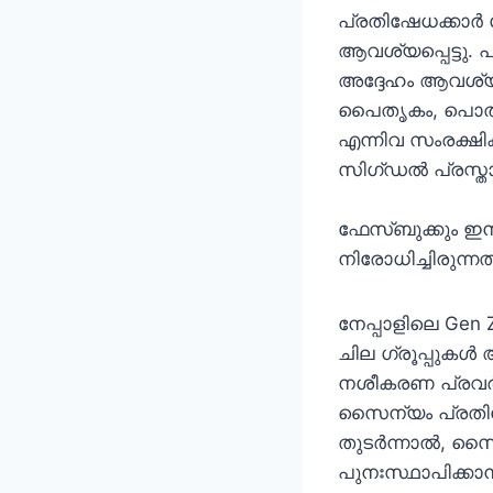
പ്രതിഷേധക്കാ
ആവശ്യപ്പെട്ടു. 
അദ്ദേഹം ആവശ്യ
പൈതൃകം, പൊതു,
എന്നിവ സംരക്ഷി
സിഗ്ഡൽ പ്രസ്ത
ഫേസ്ബുക്കും ഇൻ
നിരോധിച്ചിരുന്നത്
നേപ്പാളിലെ Gen 
ചില ഗ്രൂപ്പുകൾ
നശീകരണ പ്രവർത്
സൈന്യം പ്രതിഷേധ
തുടർന്നാൽ, സൈ
പുനഃസ്ഥാപിക്കാ