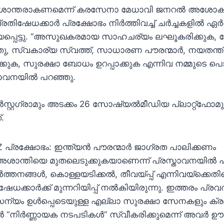
ർ ശാന്തരാകണമെന്ന് കരസേനാ മേധാവി ജനറൽ അശോക്
പ്രതിഷേധക്കാർ പ്രക്ഷോഭം നിർത്തിവച്ച് ചർച്ചകളിൽ ഏർ
പ്പെട്ടു. “അസുഖകരമായ സാഹചര്യം ലഘൂകരിക്കുക, 
 സ്വകാര്യ സ്വത്ത്, സാധാരണ പൗരന്മാർ, നയതന്ത്
ക്കുക, സുരക്ഷാ ബോധം ഉറപ്പാക്കുക എന്നിവ നമ്മുടെ 
ാവനയിൽ പറഞ്ഞു.
സ്റ്റഗ്രാമും അടക്കം 26 സോഷ്യൽമീഡിയ പ്ലാറ്റ്ഫോ
.
Z പ്രക്ഷോഭം: ഇന്ത്യൻ പൗരന്മാർ ജാഗ്രത പാലിക്കണം
 അശാന്തിയെ മുതലെടുക്കുകയാണെന്ന് പ്രസ്താവനയിൽ പ
തനങ്ങൾ, കൊള്ളയടിക്കൽ, തീവയ്പ്പ് എന്നിവയ്‌ക്കെതി
ക്കാർക്ക് മുന്നറിയിപ്പ് നൽകിയിരുന്നു. ഇത്തരം പ്ര
ന്യം ഉൾപ്പെടെയുള്ള എല്ലാ സുരക്ഷാ സേനകളും ക
ൻ “നിർണ്ണായക നടപടികൾ” സ്വീകരിക്കുമെന്ന് അവർ ഊന്ന