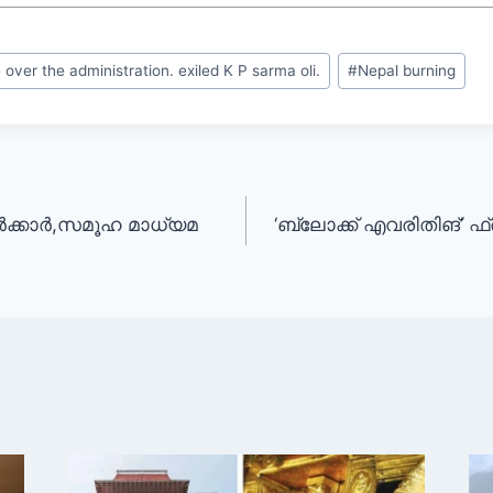
e over the administration. exiled K P sarma oli.
#
Nepal burning
സർക്കാർ,സമൂഹ മാധ്യമ
‘ബ്ലോക്ക് എവരിതിങ്’