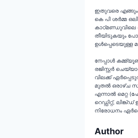
ഇതുവരെ എങ്ങും ക
കെ പി ശർമ്മ ഒല
കാഠ്മണ്ഡുവിലെ ത
തീയിടുകയും പോല
ഉൾപ്പെടെയുള്ള 
നേപ്പാൾ കമ്മ്
രജിസ്റ്റർ ചെയ്
വിലക്ക് ഏർപ്പെട
മുതൽ ഒരാഴ്ച സമ
എന്നാൽ മെറ്റ (ഫേ
റെഡ്ഡിറ്റ്, ലിങ്
നിരോധനം ഏർപ്പെ
Author