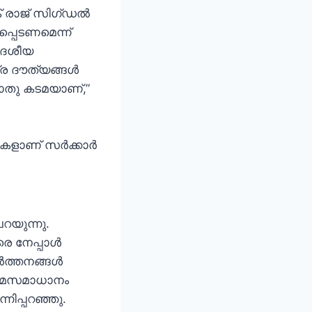
 രാജ് സിഗ്ഡൽ
പ്പെടണമെന്ന്
ദേശീയ
ര ദൗത്യങ്ങൾ
പൊതു കടമയാണ്,”
മുകളാണ് സർക്കാർ
റയുന്നു.
രെ നേപ്പാൾ
വർത്തനങ്ങൾ
്രമസമാധാനം
ിപ്പറഞ്ഞു.