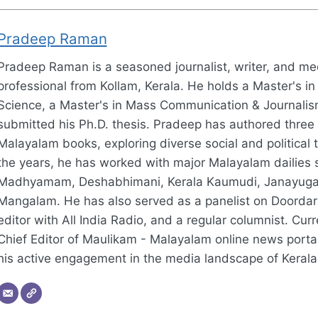
Pradeep Raman
Pradeep Raman is a seasoned journalist, writer, and me
professional from Kollam, Kerala. He holds a Master's in 
Science, a Master's in Mass Communication & Journalis
submitted his Ph.D. thesis. Pradeep has authored three
Malayalam books, exploring diverse social and political
the years, he has worked with major Malayalam dailies 
Madhyamam, Deshabhimani, Kerala Kaumudi, Janayug
Mangalam. He has also served as a panelist on Doorda
editor with All India Radio, and a regular columnist. Curre
Chief Editor of Maulikam - Malayalam online news portal
his active engagement in the media landscape of Kerala