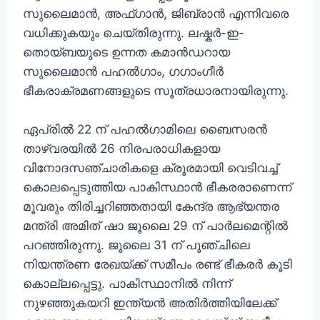
സുലൈമാൻ, അഫ്ഗാൻ, ജിബ്രാൻ എന്നിവരെ
വധിക്കുകയും ചെയ്തിരുന്നു. ലഷ്കർ-ഇ-
തൊയ്ബയുടെ ഉന്നത കമാൻഡറായ
സുലൈമാൻ പഹൽഗാം, ഗഗാംഗീർ
ഭീകരാക്രമണങ്ങളുടെ സൂത്രധാരനായിരുന്നു.
ഏപ്രിൽ 22 ന് പഹൽഗാമിലെ ബൈസരൻ
താഴ്‌വരയിൽ 26 നിരപരാധികളായ
വിനോദസഞ്ചാരികളെ ക്രൂരമായി വെടിവച്ച്
കൊലപ്പെടുത്തിയ പാകിസ്ഥാൻ ഭീകരരാണെന്ന്
മൂവരും തിരിച്ചറിഞ്ഞതായി കേന്ദ്ര ആഭ്യന്തര
മന്ത്രി അമിത് ഷാ ജൂലൈ 29 ന് പാർലമെന്റിൽ
പറഞ്ഞിരുന്നു. ജൂലൈ 31 ന് പൂഞ്ചിലെ
നിയന്ത്രണ രേഖയ്ക്ക് സമീപം രണ്ട് ഭീകരർ കൂടി
കൊല്ലപ്പെട്ടു. പാകിസ്ഥാനിൽ നിന്ന്
നുഴഞ്ഞുകയറി ഇന്ത്യൻ അതിർത്തിയിലേക്ക്