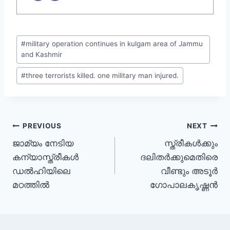
#
military operation continues in kulgam area of Jammu
and Kashmir
#
three terrorists killed. one military man injured.
PREVIOUS
NEXT
ജാമ്യം നേടിയ
സ്ത്രീകൾക്കും
കന്യാസ്ത്രീകൾ
ദലിതർക്കുമെതിരെ
ഡൽഹിയിലെ
വീണ്ടും അടൂർ
മഠത്തിൽ
ഗോപാലകൃഷ്ണൻ