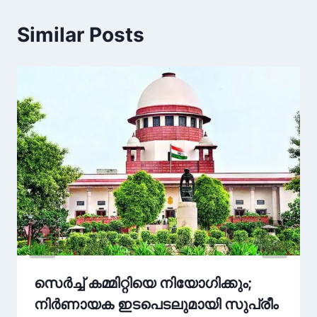
Similar Posts
സെർച്ച് കമ്മിറ്റിയെ നിയോഗിക്കും;
നിർണായക ഇടപെടലുമായി സുപ്രീം