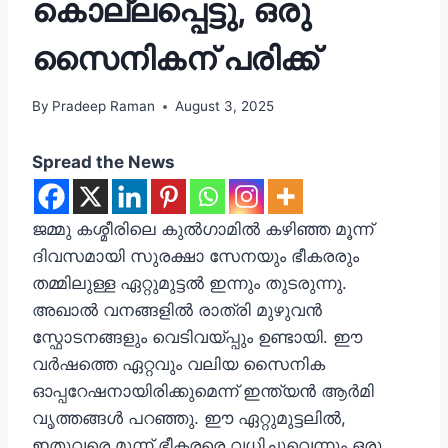
കൊല്ലപ്പെട്ടു, ഒരു
സൈനികന് പരിക്ക്
By
Pradeep Raman
August 3, 2025
Spread the News
ജമ്മു കശ്മീരിലെ കുൽഗാമിൽ കഴിഞ്ഞ മൂന്ന്
ദിവസമായി സുരക്ഷാ സേനയും ഭീകരരും
തമ്മിലുള്ള ഏറ്റുമുട്ടൽ ഇന്നും തുടരുന്നു.
അഖാൽ വനങ്ങളിൽ രാത്രി മുഴുവൻ
സ്ഫോടനങ്ങളും വെടിവയ്പ്പും ഉണ്ടായി. ഈ
വർഷത്തെ ഏറ്റവും വലിയ സൈനിക
ഓപ്പറേഷനായിരിക്കുമെന്ന് ഇന്ത്യൻ ആർമി
വൃത്തങ്ങൾ പറഞ്ഞു. ഈ ഏറ്റുമുട്ടലിൽ,
ഇതുവരെ മൂന്ന് ഭീകരരെ വധിച്ചുവെന്നും ഒരു