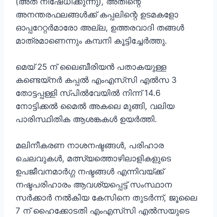
(അത് നിഷേധിക്കുന്നു), അതിന്റെ
അനന്തരഫലങ്ങൾക്ക് കപ്പലിന്റെ ഉടമകളോ
ഓപ്പറേറ്റർമാരോ അല്ല, ഉത്തരവാദി തങ്ങൾ
മാത്രമാണെന്നും കമ്പനി കൂട്ടിച്ചേർത്തു.
മെയ് 25 ന് ലൈബീരിയൻ പതാകയുള്ള
കണ്ടെയ്നർ കപ്പൽ എംഎസ്‌സി എൽസ 3
തോട്ടപ്പള്ളി സ്പിൽവേയിൽ നിന്ന് 14.6
നോട്ടിക്കൽ മൈൽ അകലെ മുങ്ങി, വലിയ
പാരിസ്ഥിതിക ആശങ്കകൾ ഉയർത്തി.
മലിനീകരണ നാശനഷ്ടങ്ങൾ, പരിഹാര
ചെലവുകൾ, മത്സ്യത്തൊഴിലാളികളുടെ
ഉപജീവനമാർഗ്ഗ നഷ്ടങ്ങൾ എന്നിവയ്ക്ക്
നഷ്ടപരിഹാരം ആവശ്യപ്പെട്ട് സംസ്ഥാന
സർക്കാർ നൽകിയ കേസിനെ തുടർന്ന്, ജൂലൈ
7 ന് ഹൈക്കോടതി എംഎസ്‌സി എൽസയുടെ