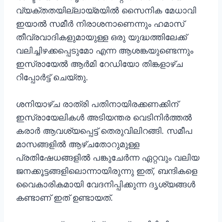
വ്യക്തതയില്ലായ്മയിൽ സൈനിക മേധാവി
ഇയാൽ സമീർ നിരാശനാണെന്നും ഹമാസ്
തീവ്രവാദികളുമായുള്ള ഒരു യുദ്ധത്തിലേക്ക്
വലിച്ചിഴക്കപ്പെടുമോ എന്ന ആശങ്കയുണ്ടെന്നും
ഇസ്രായേൽ ആർമി റേഡിയോ തിങ്കളാഴ്ച
റിപ്പോർട്ട് ചെയ്തു.
ശനിയാഴ്ച രാത്രി പതിനായിരക്കണക്കിന്
ഇസ്രായേലികൾ അടിയന്തര വെടിനിർത്തൽ
കരാർ ആവശ്യപ്പെട്ട് തെരുവിലിറങ്ങി. സമീപ
മാസങ്ങളിൽ ആഴ്ചതോറുമുള്ള
പ്രതിഷേധങ്ങളിൽ പങ്കുചേർന്ന ഏറ്റവും വലിയ
ജനക്കൂട്ടങ്ങളിലൊന്നായിരുന്നു ഇത്, ബന്ദികളെ
വൈകാരികമായി വേദനിപ്പിക്കുന്ന ദൃശ്യങ്ങൾ
കണ്ടാണ് ഇത് ഉണ്ടായത്.