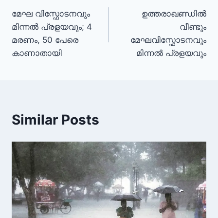
മേഘ വിസ്ഫോടനവും
ഉത്തരാഖണ്ഡിൽ
മിന്നൽ പ്രളയവും; 4
വീണ്ടും
മരണം, 50 പേരെ
മേഘവിസ്ഫോടനവും
കാണാതായി
മിന്നൽ പ്രളയവും
Similar Posts