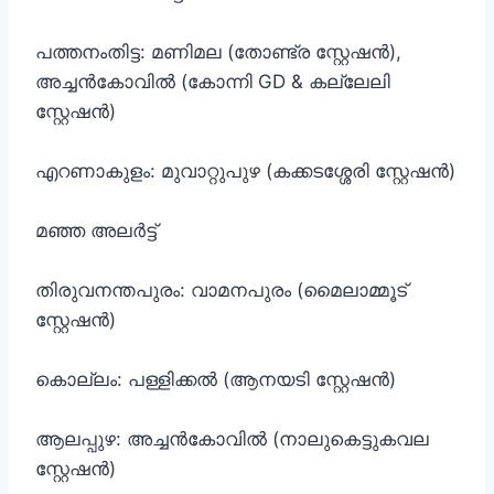
പത്തനംതിട്ട: മണിമല (തോണ്ട്ര സ്റ്റേഷൻ),
അച്ചൻകോവിൽ (കോന്നി GD & കല്ലേലി
സ്റ്റേഷൻ)
എറണാകുളം: മുവാറ്റുപുഴ (കക്കടശ്ശേരി സ്റ്റേഷൻ)
മഞ്ഞ അലർട്ട്
തിരുവനന്തപുരം: വാമനപുരം (മൈലാമ്മൂട്
സ്റ്റേഷൻ)
കൊല്ലം: പള്ളിക്കൽ (ആനയടി സ്റ്റേഷൻ)
ആലപ്പുഴ: അച്ചൻകോവിൽ (നാലുകെട്ടുകവല
സ്റ്റേഷൻ)