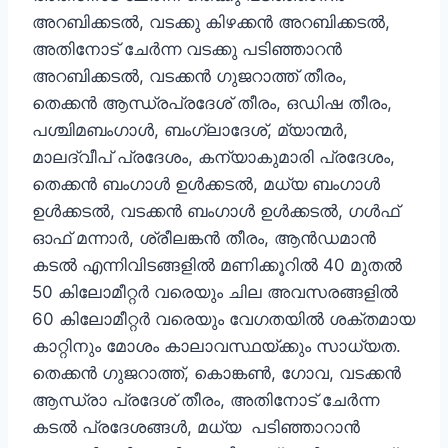
അറബിക്കടൽ, വടക്കു കിഴക്കൻ അറബിക്കടൽ,
അതിനോട് ചേർന്ന വടക്കു പടിഞ്ഞാറൻ
അറബിക്കടൽ, വടക്കൻ ഗുജറാത്ത് തീരം,
തെക്കൻ ആന്ധ്രപ്രദേശ് തീരം, ഒഡിഷ തീരം,
പശ്ചിമബംഗാൾ, ബംഗ്ലാദേശ്, മ്യാന്മർ,
മാലദ്വീപ് പ്രദേശം, കന്യാകുമാരി പ്രദേശം,
തെക്കൻ ബംഗാൾ ഉൾക്കടൽ, മധ്യ ബംഗാൾ
ഉൾക്കടൽ, വടക്കൻ ബംഗാൾ ഉൾക്കടൽ, ഗൾഫ്
ഓഫ് മന്നാർ, ശ്രീലങ്കൻ തീരം, ആൻഡമാൻ
കടൽ എന്നിവിടങ്ങളിൽ മണിക്കൂറിൽ 40 മുതൽ
50 കിലോമീറ്റർ വരെയും ചില അവസരങ്ങളിൽ
60 കിലോമീറ്റർ വരെയും വേഗതയിൽ ശക്തമായ
കാറ്റിനും മോശം കാലാവസ്ഥയ്ക്കും സാധ്യത.
തെക്കൻ ഗുജറാത്ത്, കൊങ്കൺ, ഗോവ, വടക്കൻ
ആന്ധ്രാ പ്രദേശ് തീരം, അതിനോട് ചേർന്ന
കടൽ പ്രദേശങ്ങൾ, മധ്യ പടിഞ്ഞാറാൻ