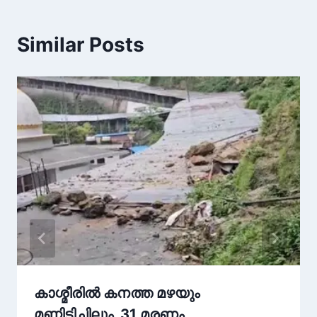
Similar Posts
കാശ്മീരിൽ കനത്ത മഴയും
മണ്ണിടിച്ചിലും, 31 മരണം