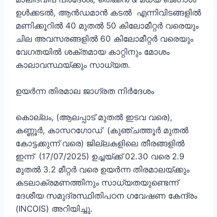
ഉൾക്കടൽ, ആൻഡമാൻ കടൽ എന്നിവിടങ്ങളിൽ
മണിക്കൂറിൽ 40 മുതൽ 50 കിലോമീറ്റർ വരെയും
ചില അവസരങ്ങളിൽ 60 കിലോമീറ്റർ വരെയും
വേഗതയിൽ ശക്തമായ കാറ്റിനും മോശം
കാലാവസ്ഥയ്ക്കും സാധ്യത.
ഉയർന്ന തിരമാല ജാഗ്രത നിർദേശം
കൊല്ലം, (ആലപ്പാട് മുതൽ ഇടവ വരെ),
കണ്ണൂർ, കാസറഗോഡ് (കുഞ്ചത്തൂർ മുതൽ
കോട്ടക്കുന്ന് വരെ) ജില്ലകളിലെ തീരങ്ങളിൽ
ഇന്ന് (17/07/2025) ഉച്ചയ്ക്ക് 02.30 വരെ 2.9
മുതൽ 3.2 മീറ്റർ വരെ ഉയർന്ന തിരമാലയ്ക്കും
കടലാക്രമണത്തിനും സാധ്യതയുണ്ടെന്ന്
ദേശീയ സമുദ്രസ്ഥിതിപഠന ഗവേഷണ കേന്ദ്രം
(INCOIS) അറിയിച്ചു.