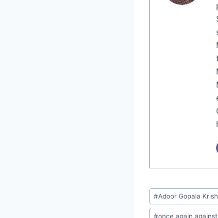
#
Adoor Gopala Krish
#
once again against