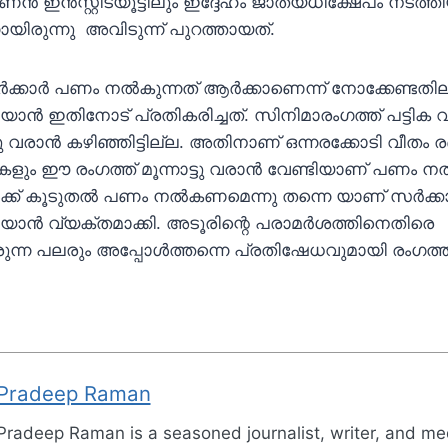
ൻസ്റ്റിട്യൂട്ടിലും ഇദ്ദേഹം ജാത്യധിക്ഷേപം നടത്തിയ
യിരുന്നു അവിടുന്ന് പുറത്തായത്.
കാർ പണം നൽകുന്നത് ആർക്കാണെന്ന് നോക്കേണ്ടതില്
ിയാൻ ഇതിനോട് പ്രതികരിച്ചത്. സിനിമാരംഗത്ത് പട്ടിക വി
ു വരാൻ കഴിഞ്ഞിട്ടില്ല. അതിനാണ് ഒന്നരക്കോടി വീതം രണ
ീകളും ഈ രംഗത്ത് മൂന്നാട്ടു വരാൻ വേണ്ടിയാണ് പണം 
്ക് കൂടുതൽ പണം നൽകണമെന്നു തന്നെ യാണ് സർക്കാ
റിയാൻ വ്യക്തമാക്കി. അടൂരിന്റെ പരാമർശത്തിനെതിരെ
ുന്ന പലരും അപ്പോൾത്തന്നെ പ്രതിഷേധവുമായി രംഗത്ത്
Pradeep Raman
Pradeep Raman is a seasoned journalist, writer, and me