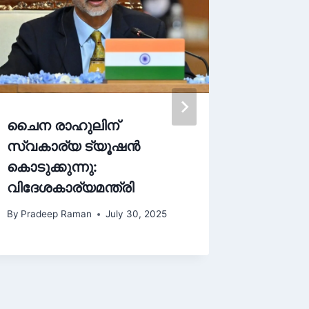
ചൈന രാഹുലിന്
അഫ്ഗാ
സ്വകാര്യ ട്യൂഷൻ
സംഖ്യ വ
കൊടുക്കുന്നു:
പരിക്കേ
വിദേശകാര്യമന്ത്രി
കൂടുന്ന
By
Pradeep Raman
July 30, 2025
By
Pradee
September 