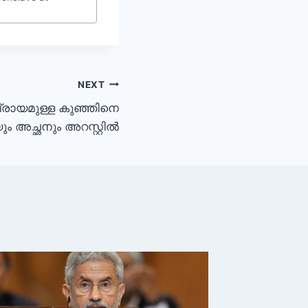
NEXT
്രായമുള്ള കുഞ്ഞിനെ
യും അച്ഛനും അറസ്റ്റിൽ