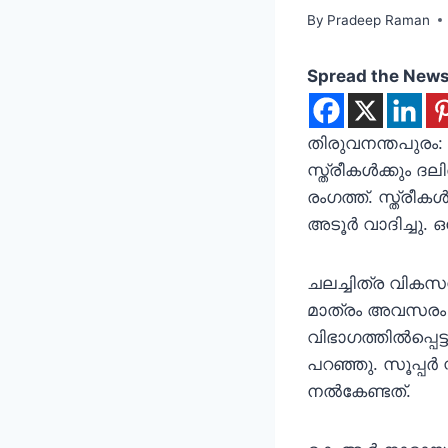
By
Pradeep Raman
Spread the New
തിരുവനന്തപുരം
സ്ത്രീകൾക്കും
രംഗത്ത്. സ്ത്ര
അടൂർ വാദിച്ചു.
ചലച്ചിത്ര വിക
മാത്രം അവസരം ന
വിഭാഗത്തിൽപ്പെട
പറഞ്ഞു. സൂപ്പർ 
നൽകേണ്ടത്.