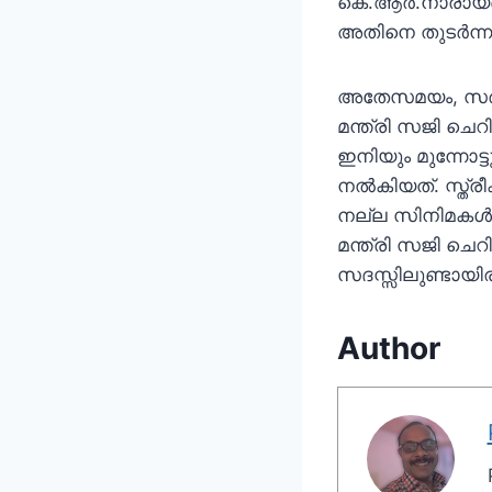
കെ.ആർ.നാരായണൻ ഇ
അതിനെ തുടർന്നാ
അതേസമയം, സർക്
മന്ത്രി സജി ചെറ
ഇനിയും മുന്നോട്ട
നൽകിയത്. സ്ത്ര
നല്ല സിനിമകൾക
മന്ത്രി സജി ചെ
സദസ്സിലുണ്ടായിര
Author