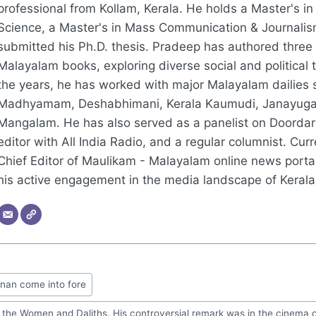
professional from Kollam, Kerala. He holds a Master's in 
Science, a Master's in Mass Communication & Journalis
submitted his Ph.D. thesis. Pradeep has authored three
Malayalam books, exploring diverse social and political
the years, he has worked with major Malayalam dailies 
Madhyamam, Deshabhimani, Kerala Kaumudi, Janayug
Mangalam. He has also served as a panelist on Doorda
editor with All India Radio, and a regular columnist. Curre
Chief Editor of Maulikam - Malayalam online news portal
his active engagement in the media landscape of Kerala
nan come into fore
 the Women and Daliths. His controversial remark was in the cinema 