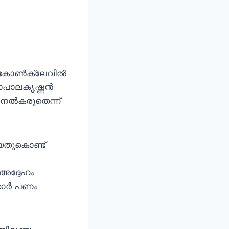
മാ കോൺക്ലേവിൽ
ഗോപാലകൃഷ്ണൻ
ം നൽകരുതെന്ന്
യതുകൊണ്ട്
 അദ്ദേഹം
ക്കാർ പണം