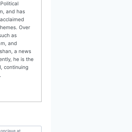
Political
m, and has
 acclaimed
 themes. Over
such as
am, and
rshan, a news
ntly, he is the
, continuing
.
conclave at