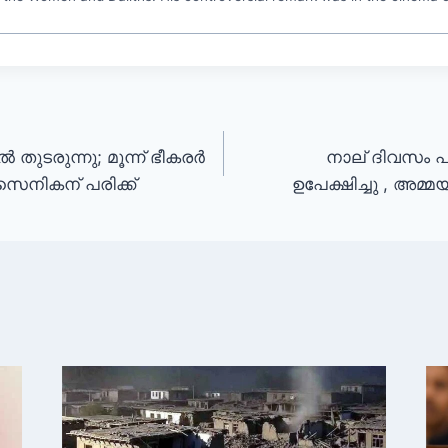
 തുടരുന്നു; മൂന്ന് ഭീകരർ
നാല് ദിവസം പ
സൈനികന് പരിക്ക്
ഉപേക്ഷിച്ചു , അമ്മ