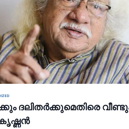
IZED
ക്കും ദലിതർക്കുമെതിരെ വീണ്ട
ൃഷ്ണൻ