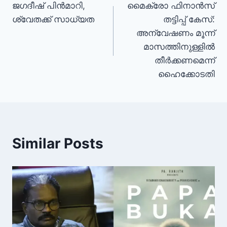
ജഗദീഷ് പിൻമാറി,
മൈക്രോ ഫിനാൻസ്
ശ്വേതക്ക് സാധ്യത
തട്ടിപ്പ് കേസ്:
അന്വേഷണം മൂന്ന്
മാസത്തിനുള്ളിൽ
തീർക്കണമെന്ന്
ഹൈക്കോടതി
Similar Posts