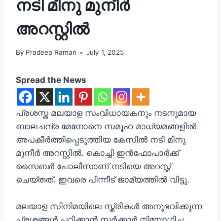
നടി മീനു മുനീർ
അറസ്റ്റിൽ
By
Pradeep Raman
July 1, 2025
Spread the News
പ്രശസ്ത മലയാള സംവിധായകനും നടനുമായ
ബാലചന്ദ്ര മേനോനെ സമൂഹ മാധ്യമങ്ങളിൽ
അപകീർത്തിപ്പെടുത്തിയ കേസിൽ നടി മിനു
മുനീര്‍ അറസ്റ്റില്‍. കൊച്ചി ഇൻഫോപാർക്ക്
സൈബർ പോലീസാണ് നടിയെ അറസ്റ്റ്
ചെയ്‍തത്. ഇവരെ പിന്നീട് ജാമ്യത്തില്‍ വിട്ടു.
മലയാള സിനിമയിലെ സ്ത്രീകൾ അനുഭവിക്കുന്ന
പ്രശ്നങ്ങൾ പഠിക്കാൻ സർക്കാർ നിയോഗിച്ച